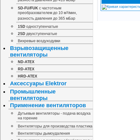
разность давления до 410 мБар
SD-FU/FUK
с частотным
преобразователем до 10 м
3
/мин,
разность давления до 365 мБар
1SD
одноступенчатые
2SD
двухступенчатые
Вихревые воздуходувки
Взрывозащищенные
вентиляторы
ND-ATEX
RD-ATEX
HRD-ATEX
Аксессуары Elektror
Промышленные
вентиляторы
Применение вентиляторов
Дутьевые вентиляторы - подача воздуха
на горение
Вентиляторы для производства пластика
Вентиляторы дымоудаления