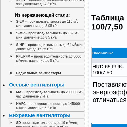
час, давление до 4,2 кРа
Из нержавеющей стали:
Таблица 
3
S-LP
– производительность до 115 м
/
100/7,50
мин, давление до 3,05 кРа
3
S-MP
– производительность до 157 м
/
мин, давление до 8.5 кРа
3
S-HP
– производительность до 64 м
/мин,
давление до 15,25 кРа
Обозначение
PFL/PFM
– производительность до 5000
м
3
/мин, давление до 5 кРа
HRD 65 FUK-
100/7,50
Радиальные вентиляторы
Поставляют
Осевые вентиляторы
энергоэффе
3
MAF
- производительность до 200000 м
/
час, давление 2 кПа
отличаться 
НAFС
- производительность до 145000
м
3
/час, давление 5,2 кПа
Вихревые вентиляторы
3
SD
производительность до 19 м
/мин,