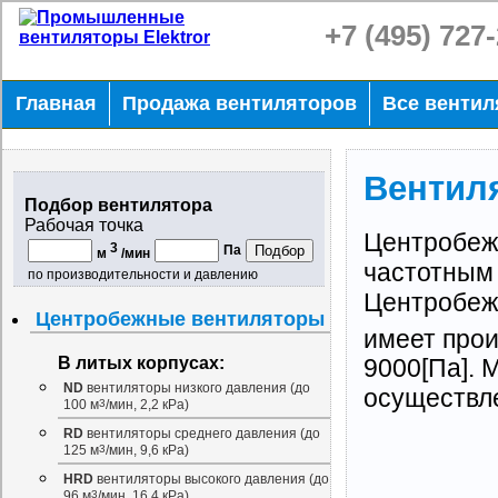
+7 (495) 727
Главная
Продажа вентиляторов
Все венти
Вентиля
Подбор вентилятора
Рабочая точка
Центробеж
3
Па
м
/мин
частотным
по производительности и давлению
Центробежн
Центробежные вентиляторы
имеет прои
В литых корпусах:
9000[Па]. 
ND
вентиляторы низкого давления (до
осуществл
100 м
3
/мин, 2,2 кРа)
RD
вентиляторы среднего давления (до
125 м
3
/мин, 9,6 кРа)
HRD
вентиляторы высокого давления (до
96 м
3
/мин, 16,4 кРа)