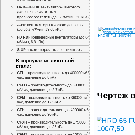
HRD-FU/FUK
вентиляторы высокого
давления с частотным
преобразователем (до 97 м
3
/мин, 20 кРа)
A-HP
вентиляторы высокого давления
(до 90.3 м
3
/мин, 13.65 кРа)
FD RDF
конвейерные вентиляторы (до 64
м
3
/мин, 6,8 кПа)
S-XP
высокоскоростные вентиляторы
В корпусах из листовой
стали:
3
CFL
– производительность до 400000 м
/
час, давление до 8 кРа
CFLD
– производительность до 580000
м
3
/час, давление до 2,7 кРа
Чертеж в
3
CFM
– производительность до 360000 м
/
час, давление до 17,5 кРа
3
CFH
– производительность до 400000 м
/
час, давление до 30 кРа
CFXH
– производительность до 175000
м
3
/час, давление до 35 кРа
3
CFMT
– производительность до 12000 м
/