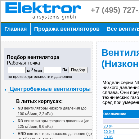
+7 (495) 727
Главная
Продажа вентиляторов
Все венти
Вентил
Подбор вентилятора
(Низко
Рабочая точка
3
Па
м
/мин
по производительности и давлению
Модели серии N
низкого давлени
Центробежные вентиляторы
сплава. Они пре
технических газо
В литых корпусах:
сред при умерен
ND
вентиляторы низкого давления (до
3
100 м
/мин, 2,2 кРа)
Обозначение
RD
вентиляторы среднего давления (до
3
2D 04
125 м
/мин, 9,6 кРа)
2D 045
HRD
вентиляторы высокого давления (до
2D 05
3