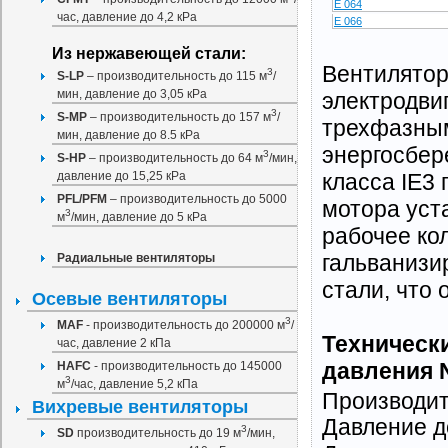
E 064
час, давление до 4,2 кРа
E 066
Из нержавеющей стали:
Вентилято
3
S-LP
– производительность до 115 м
/
мин, давление до 3,05 кРа
электродви
3
S-MP
– производительность до 157 м
/
трехфазным
мин, давление до 8.5 кРа
энергосбер
3
S-HP
– производительность до 64 м
/мин,
класса IE3
давление до 15,25 кРа
PFL/PFM
– производительность до 5000
мотора уст
3
м
/мин, давление до 5 кРа
рабочее кол
гальванизи
Радиальные вентиляторы
стали, что
Осевые вентиляторы
3
MAF
- производительность до 200000 м
/
Техническ
час, давление 2 кПа
давления 
НAFС
- производительность до 145000
3
м
/час, давление 5,2 кПа
Производит
Вихревые вентиляторы
Давление д
3
SD
производительность до 19 м
/мин,