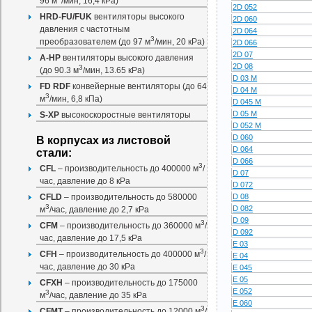
96 м
/мин, 16,4 кРа)
2D 052
HRD-FU/FUK
вентиляторы высокого
2D 060
давления с частотным
2D 064
3
преобразователем (до 97 м
/мин, 20 кРа)
2D 066
2D 07
A-HP
вентиляторы высокого давления
2D 08
3
(до 90.3 м
/мин, 13.65 кРа)
D 03 M
FD RDF
конвейерные вентиляторы (до 64
D 04 M
3
м
/мин, 6,8 кПа)
D 045 M
D 05 M
S-XP
высокоскоростные вентиляторы
D 052 M
D 060
В корпусах из листовой
D 064
стали:
D 066
3
CFL
– производительность до 400000 м
/
D 07
час, давление до 8 кРа
D 072
D 08
CFLD
– производительность до 580000
3
D 082
м
/час, давление до 2,7 кРа
D 09
3
CFM
– производительность до 360000 м
/
D 092
час, давление до 17,5 кРа
E 03
3
CFH
– производительность до 400000 м
/
E 04
час, давление до 30 кРа
E 045
E 05
CFXH
– производительность до 175000
E 052
3
м
/час, давление до 35 кРа
E 060
3
CFMT
– производительность до 12000 м
/