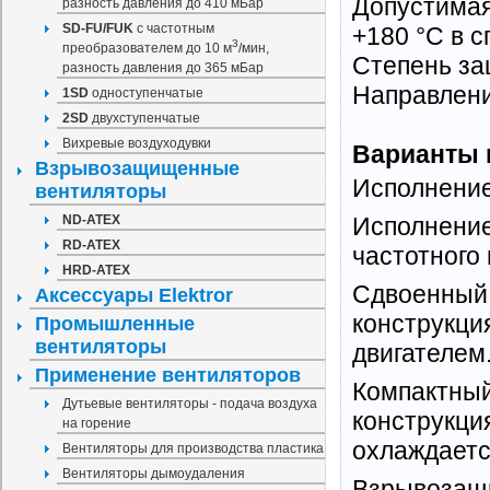
Допустимая 
разность давления до 410 мБар
SD-FU/FUK
с частотным
+180 °C в с
3
преобразователем до 10 м
/мин,
Степень защ
разность давления до 365 мБар
Направлени
1SD
одноступенчатые
2SD
двухступенчатые
Вихревые воздуходувки
Варианты 
Взрывозащищенные
Исполнение
вентиляторы
ND-ATEX
Исполнение
RD-ATEX
частотного 
HRD-ATEX
Сдвоенный 
Аксессуары Elektror
конструкци
Промышленные
вентиляторы
двигателем
Применение вентиляторов
Компактный
Дутьевые вентиляторы - подача воздуха
конструкци
на горение
охлаждаетс
Вентиляторы для производства пластика
Вентиляторы дымоудаления
Взрывозащи