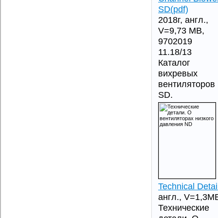
SD(pdf)
2018г, англ.,
V=9,73 MB,
9702019
11.18/13
Каталог
вихревых
вентиляторов
SD.
Technical Detai
англ., V=1,3M
Технические