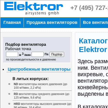
+7 (495) 727
Главная
Продажа вентиляторов
Все венти
Катало
Подбор вентилятора
Elektror
Рабочая точка
3
Па
м
/мин
по производительности и давлению
Здесь разм
ним. Венти
Центробежные вентиляторы
вихревые, 
В литых корпусах:
вентиляторы
ND
вентиляторы низкого давления (до
конвейерны
100 м
3
/мин, 2,2 кРа)
выделены 
RD
вентиляторы среднего давления (до
125 м
3
/мин, 9,6 кРа)
HRD
вентиляторы высокого давления (до
В каталога
96 м
3
/мин, 16,4 кРа)