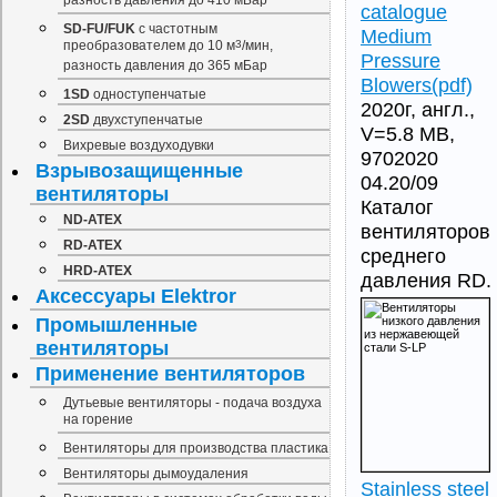
разность давления до 410 мБар
catalogue
SD-FU/FUK
с частотным
Medium
преобразователем до 10 м
3
/мин,
Pressure
разность давления до 365 мБар
Blowers(pdf)
1SD
одноступенчатые
2020г, англ.,
2SD
двухступенчатые
V=5.8 МВ,
Вихревые воздуходувки
9702020
Взрывозащищенные
04.20/09
вентиляторы
Каталог
ND-ATEX
вентиляторов
RD-ATEX
среднего
HRD-ATEX
давления RD.
Аксессуары Elektror
Промышленные
вентиляторы
Применение вентиляторов
Дутьевые вентиляторы - подача воздуха
на горение
Вентиляторы для производства пластика
Вентиляторы дымоудаления
Stainless steel