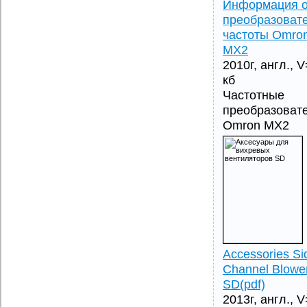
Информация 
преобразоват
частоты Omro
MX2
2010г, англ., 
кб
Частотные
преобразоват
Omron MX2
Accessories Si
Channel Blowe
SD(pdf)
2013г, англ., 