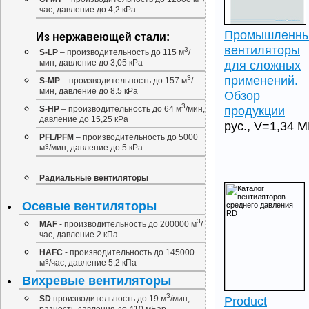
час, давление до 4,2 кРа
Промышленн
Из нержавеющей стали:
вентиляторы
3
S-LP
– производительность до 115 м
/
мин, давление до 3,05 кРа
для сложных
применений.
3
S-MP
– производительность до 157 м
/
мин, давление до 8.5 кРа
Обзор
3
продукции
S-HP
– производительность до 64 м
/мин,
давление до 15,25 кРа
рус., V=1,34 
PFL/PFM
– производительность до 5000
м
3
/мин, давление до 5 кРа
Радиальные вентиляторы
Осевые вентиляторы
3
MAF
- производительность до 200000 м
/
час, давление 2 кПа
НAFС
- производительность до 145000
м
3
/час, давление 5,2 кПа
Вихревые вентиляторы
3
SD
производительность до 19 м
/мин,
Product