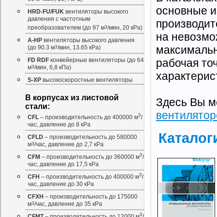
основные из
HRD-FU/FUK
вентиляторы высокого
давления с частотным
производите
преобразователем (до 97 м
3
/мин, 20 кРа)
на невозмо
A-HP
вентиляторы высокого давления
максимальн
(до 90.3 м
3
/мин, 13.65 кРа)
рабочая то
FD RDF
конвейерные вентиляторы (до 64
м
3
/мин, 6,8 кПа)
характерис
S-XP
высокоскоростные вентиляторы
В корпусах из листовой
Здесь Вы м
стали:
вентилятор
3
CFL
– производительность до 400000 м
/
час, давление до 8 кРа
Каталог
CFLD
– производительность до 580000
м
3
/час, давление до 2,7 кРа
3
CFM
– производительность до 360000 м
/
час, давление до 17,5 кРа
3
CFH
– производительность до 400000 м
/
час, давление до 30 кРа
CFXH
– производительность до 175000
м
3
/час, давление до 35 кРа
3
CFMT
– производительность до 12000 м
/