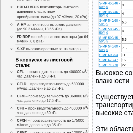
S-MP 450/46 -
3
50/3,0
HRD-FU/FUK
вентиляторы высокого
давления с частотным
S-MP 450/46 -
4
50/4,0
преобразователем (до 97 м
3
/мин, 20 кРа)
S-MP 540/60 -
5.5
50/5,5
A-HP
вентиляторы высокого давления
(до 90.3 м
3
/мин, 13.65 кРа)
S-MP 500/45 -
4
50/4,0
FD RDF
конвейерные вентиляторы (до 64
S-MP 500/45 -
5.5
м
3
/мин, 6,8 кПа)
50/5,5
S-MP 540/60 -
7.5
S-XP
высокоскоростные вентиляторы
50/7,5
S-MP 600/54
11
В корпусах из листовой
S-MP 670/47
15
стали:
S-MP 710/70
22
Высокое со
3
CFL
– производительность до 400000 м
/
час, давление до 8 кРа
влажности
CFLD
– производительность до 580000
м
3
/час, давление до 2,7 кРа
Существует
3
CFM
– производительность до 360000 м
/
час, давление до 17,5 кРа
транспорти
3
CFH
– производительность до 400000 м
/
высокие ст
час, давление до 30 кРа
CFXH
– производительность до 175000
м
3
/час, давление до 35 кРа
Эти област
3
CFMT
– производительность до 12000 м
/