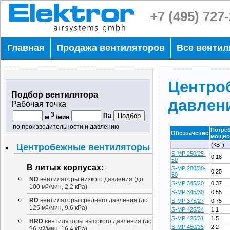
+7 (495) 727
Главная
Продажа вентиляторов
Все венти
Центро
Подбор вентилятора
давлен
Рабочая точка
3
Па
м
/мин
по производительности и давлению
Потре
Обозначение
мощно
(КВт)
Центробежные вентиляторы
S-MP 250/25-
0.18
50
В литых корпусах:
S-MP 280/30-
0.25
50
ND
вентиляторы низкого давления (до
S-MP 345/20
0.37
100 м
3
/мин, 2,2 кРа)
S-MP 345/30
0.55
RD
вентиляторы среднего давления (до
S-MP 375/27
0.75
125 м
3
/мин, 9,6 кРа)
S-MP 425/24
1.1
S-MP 425/31
1.5
HRD
вентиляторы высокого давления (до
S-MP 450/35
2.2
96 м
3
/мин, 16,4 кРа)