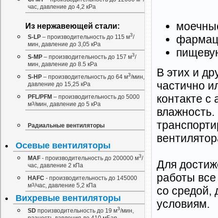
час, давление до 4,2 кРа
моечные
Из нержавеющей стали:
3
фармац
S-LP
– производительность до 115 м
/
мин, давление до 3,05 кРа
пищеву
3
S-MP
– производительность до 157 м
/
мин, давление до 8.5 кРа
В этих и д
3
S-HP
– производительность до 64 м
/мин,
частично и
давление до 15,25 кРа
контакте с
PFL/PFM
– производительность до 5000
м
3
/мин, давление до 5 кРа
влажность.
транспорти
Радиальные вентиляторы
вентилятор
Осевые вентиляторы
3
MAF
- производительность до 200000 м
/
Для достиж
час, давление 2 кПа
работы все
НAFС
- производительность до 145000
м
3
/час, давление 5,2 кПа
со средой,
Вихревые вентиляторы
условиям.
3
SD
производительность до 19 м
/мин,