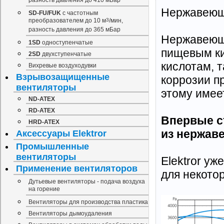
разность давления до 410 мБар
Нержавеюща
SD-FU/FUK
с частотным
преобразователем до 10 м
3
/мин,
разность давления до 365 мБар
Нержавеюща
1SD
одноступенчатые
пищевым ки
2SD
двухступенчатые
кислотам, 
Вихревые воздуходувки
Взрывозащищенные
коррозии п
вентиляторы
этому имее
ND-ATEX
RD-ATEX
Впервые с
HRD-ATEX
из нержав
Аксессуары Elektror
Промышленные
вентиляторы
Elektror у
Применение вентиляторов
для некотор
Дутьевые вентиляторы - подача воздуха
на горение
Вентиляторы для производства пластика
Вентиляторы дымоудаления