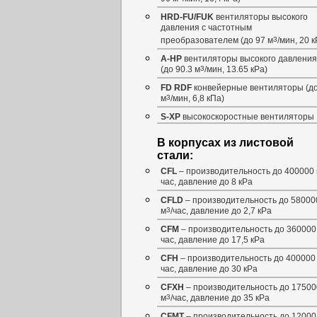
HRD-FU/FUK
вентиляторы высокого
давления с частотным
преобразователем (до 97 м
3
/мин, 20 к
A-HP
вентиляторы высокого давления
(до 90.3 м
3
/мин, 13.65 кРа)
FD RDF
конвейерные вентиляторы (до
м
3
/мин, 6,8 кПа)
S-XP
высокоскоростные вентиляторы
В корпусах из листовой
стали:
CFL
– производительность до 400000
час, давление до 8 кРа
CFLD
– производительность до 58000
м
3
/час, давление до 2,7 кРа
CFM
– производительность до 360000
час, давление до 17,5 кРа
CFH
– производительность до 400000
час, давление до 30 кРа
CFXH
– производительность до 17500
м
3
/час, давление до 35 кРа
CFMT
– производительность до 12000