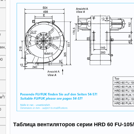
/
мин,
00
3
 м
/
0
Таблица вентиляторов серии HRD 60 FU-105/