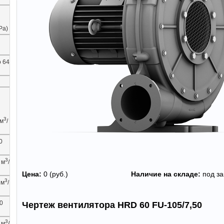
Ра)
 64
3
 м
/
0
3
 м
/
Цена:
0 (руб.)
Наличие на складе:
под за
3
 м
/
0
Чертеж вентилятора HRD 60 FU-105/7,50
3
 м
/