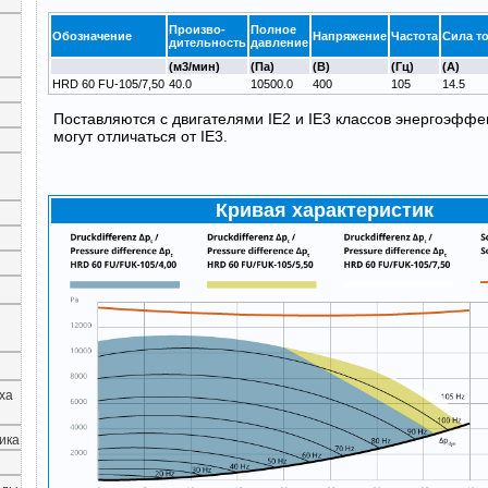
Произво-
Полное
Обозначение
Напряжение
Частота
Сила т
дительность
давление
(м3/мин)
(Па)
(В)
(Гц)
(А)
HRD 60 FU-105/7,50
40.0
10500.0
400
105
14.5
Поставляются с двигателями IE2 и IE3 классов энергоэффе
могут отличаться от IE3.
Кривая характеристик
ха
ика