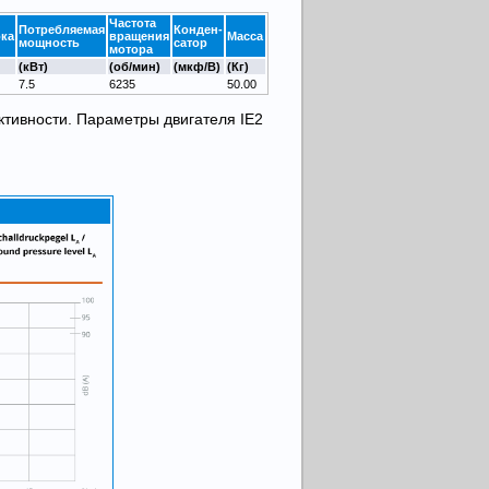
Частота
Потребляемая
Конден-
ока
вращения
Масса
мощность
сатор
мотора
(кВт)
(об/мин)
(мкф/В)
(Кг)
7.5
6235
50.00
ктивности. Параметры двигателя IE2