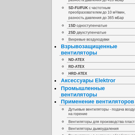
разность давления до 410 мБар
SD-FU/FUK
с частотным
преобразователем до 10 м
3
/мин,
разность давления до 365 мБар
1SD
одноступенчатые
2SD
двухступенчатые
Вихревые воздуходувки
Взрывозащищенные
вентиляторы
ND-ATEX
RD-ATEX
HRD-ATEX
Аксессуары Elektror
Промышленные
вентиляторы
Применение вентиляторов
Дутьевые вентиляторы - подача возду
на горение
Вентиляторы для производства пласт
Вентиляторы дымоудаления