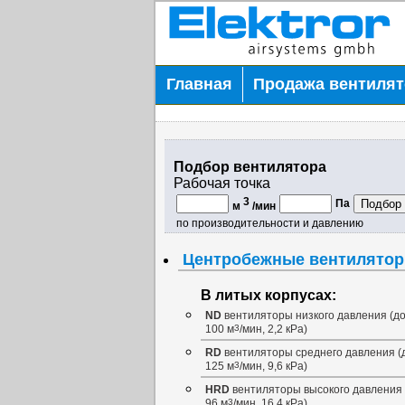
Главная
Продажа вентиля
Подбор вентилятора
Рабочая точка
3
Па
м
/мин
по производительности и давлению
Центробежные вентилято
В литых корпусах:
ND
вентиляторы низкого давления (д
100 м
3
/мин, 2,2 кРа)
RD
вентиляторы среднего давления (
125 м
3
/мин, 9,6 кРа)
HRD
вентиляторы высокого давления 
96 м
3
/мин, 16,4 кРа)