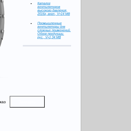
Каталог
вентиляторов
высокого давления,
2016г, англ., V=14 MB
Промышленные
вентиляторы для
сложных применений.
Обзор продукции.
рус., V=1,34 MB
каз