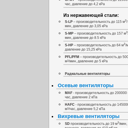
час, давление до 4,2 кРа
Из нержавеющей стали:
3
S-LP
– производительность до 115 м
/
мин, давление до 3,05 кРа
3
S-MP
– производительность до 157 м
мин, давление до 8.5 кРа
3
S-HP
– производительность до 64 м
/
давление до 15,25 кРа
PFL/PFM
– производительность до 50
м
3
/мин, давление до 5 кРа
Радиальные вентиляторы
Осевые вентиляторы
MAF
- производительность до 200000
час, давление 2 кПа
НAFС
- производительность до 14500
м
3
/час, давление 5,2 кПа
Вихревые вентиляторы
3
SD
производительность до 19 м
/мин,