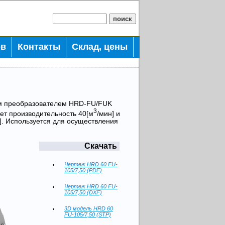
ов
Контакты
Склад, цены
ым преобразователем HRD-FU/FUK
3
ет производительность 40[м
/мин] и
]. Используется для осуществления
Скачать
Чертеж HRD 60 FU-
105/7,50 (PDF)
Чертеж HRD 60 FU-
105/7,50 (DXF)
3D модель HRD 60
FU-105/7,50 (STP)