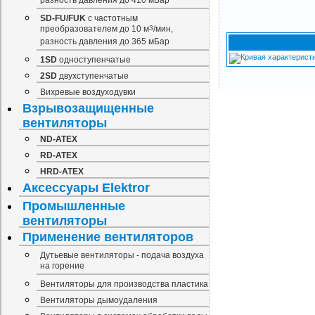
разность давления до 410 мБар
SD-FU/FUK
с частотным
преобразователем до 10 м
3
/мин,
разность давления до 365 мБар
1SD
одноступенчатые
2SD
двухступенчатые
Вихревые воздуходувки
Взрывозащищенные
вентиляторы
ND-ATEX
RD-ATEX
HRD-ATEX
Аксессуары Elektror
Промышленные
вентиляторы
Применение вентиляторов
Дутьевые вентиляторы - подача воздуха
на горение
Вентиляторы для производства пластика
Вентиляторы дымоудаления