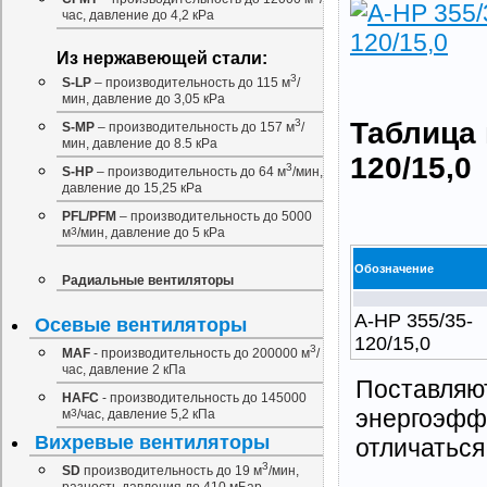
час, давление до 4,2 кРа
Из нержавеющей стали:
3
S-LP
– производительность до 115 м
/
мин, давление до 3,05 кРа
3
Таблица 
S-MP
– производительность до 157 м
/
мин, давление до 8.5 кРа
120/15,0
3
S-HP
– производительность до 64 м
/мин,
давление до 15,25 кРа
PFL/PFM
– производительность до 5000
м
3
/мин, давление до 5 кРа
Обозначение
Радиальные вентиляторы
A-HP 355/35-
Осевые вентиляторы
120/15,0
3
MAF
- производительность до 200000 м
/
час, давление 2 кПа
Поставляют
НAFС
- производительность до 145000
энергоэффе
м
3
/час, давление 5,2 кПа
Вихревые вентиляторы
отличаться 
3
SD
производительность до 19 м
/мин,