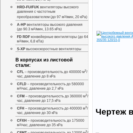
HRD-FU/FUK
вентиляторы высокого
давления с частотным
преобразователем (до 97 м
3
/мин, 20 кРа)
A-HP
вентиляторы высокого давления
(до 90.3 м
3
/мин, 13.65 кРа)
FD RDF
конвейерные вентиляторы (до 64
м
3
/мин, 6,8 кПа)
S-XP
высокоскоростные вентиляторы
В корпусах из листовой
стали:
3
CFL
– производительность до 400000 м
/
час, давление до 8 кРа
CFLD
– производительность до 580000
м
3
/час, давление до 2,7 кРа
3
CFM
– производительность до 360000 м
/
час, давление до 17,5 кРа
3
CFH
– производительность до 400000 м
/
Чертеж в
час, давление до 30 кРа
CFXH
– производительность до 175000
м
3
/час, давление до 35 кРа
3
CFMT
– производительность до 12000 м
/