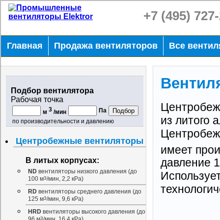
+7 (495) 727
Главная
Продажа вентиляторов
Все венти
Вентиля
Подбор вентилятора
Рабочая точка
Центробеж
3
Па
м
/мин
из литого 
по производительности и давлению
Центробежн
Центробежные вентиляторы
имеет прои
В литых корпусах:
давление 1
ND
вентиляторы низкого давления (до
Используе
100 м
3
/мин, 2,2 кРа)
технологич
RD
вентиляторы среднего давления (до
125 м
3
/мин, 9,6 кРа)
HRD
вентиляторы высокого давления (до
96 м
3
/мин, 16,4 кРа)